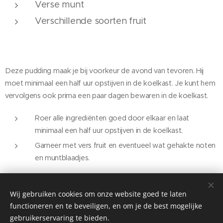
Verse munt
Verschillende soorten fruit
Deze pudding maak je bij voorkeur de avond van tevoren. Hij
moet minimaal een half uur opstijven in de koelkast. Je kunt hem
vervolgens ook prima een paar dagen bewaren in de koelkast.
Roer alle ingrediënten goed door elkaar en laat
minimaal een half uur opstijven in de koelkast.
Garneer met vers fruit en eventueel wat gehakte noten
en muntblaadjes.
Voor een betere vertering kun je van tevoren het chiazaad even malen.
Wij gebruiken cookies om onze website goed te laten
Voor een chocolade variant roer je een eetlepel (raw)cacao door de
functioneren en te beveiligen, en om je de best mogelijke
pudding..
gebruikerservaring te bieden.