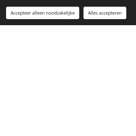
Accepteer alleen noodzakelijke
Alles accepteren
Copyright© 2021
VitTaal
|
Algemene Voorwaarden
|
Privacy
Statement
| Disclaimer | Alle rechten voorbehouden; niets is
toegestaan tenzij VitTaal of de rechthebbende auteur expliciet
toestemming geeft.