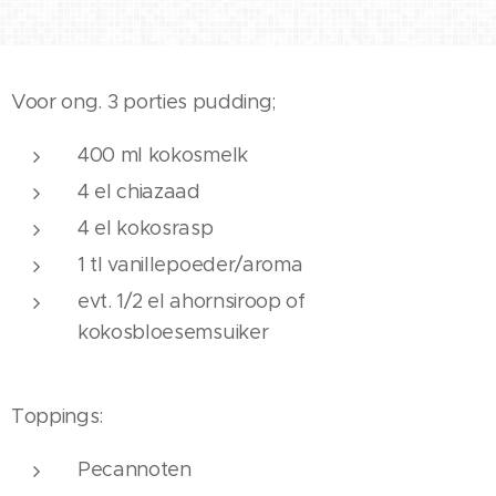
Voor ong. 3 porties pudding;
400 ml kokosmelk
4 el chiazaad
4 el kokosrasp
1 tl vanillepoeder/aroma
evt. 1/2 el ahornsiroop of
kokosbloesemsuiker
Toppings:
Pecannoten