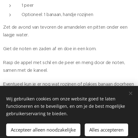
1 peer
Optioneel: 1 banaan, handje rozijnen
Zet de avond van tevoren de amandelen en pitten onder een
laagje water.
Giet de noten en zaden af en doe in een kom.
Rasp de appel met schil en de peer en meng door de noten,
samen met de kaneel.
Eventueel kun je er nog wat rozijnen of plakjes banaan doorheen
roeren.
Wij gebruiken cookies om onze website goed te laten
functioneren en te beveiligen, en om je de best mogelijke
gebruikerservaring te bieden.
Accepteer alleen noodzakelijke
Alles accepteren
Copyright© 2021
VitTaal
|
Algemene Voorwaarden
|
Privacy