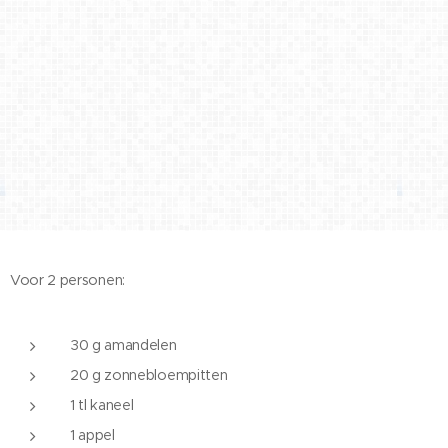
Voor 2 personen:
30 g amandelen
20 g zonnebloempitten
1 tl kaneel
1 appel