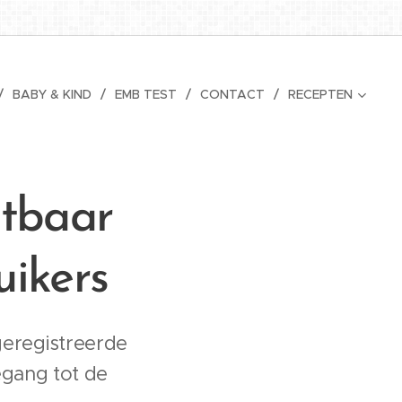
BABY & KIND
EMB TEST
CONTACT
RECEPTEN
htbaar
uikers
geregistreerde
egang tot de