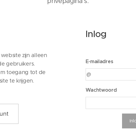
privépagina's.
Inlog
ebsite zijn alleen
E-mailadres
de gebruikers.
m toegang tot de
te te krijgen.
Wachtwoord
unt
In